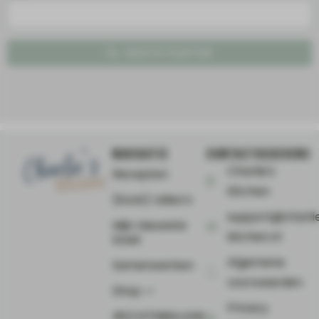
REACTIE PLAATSEN
NAVIGATIE
CONTACTGEGEVENS
Charlie's
Recepten
Kitchen
(Kook) video’s
support@charli
Mijn nieuwste
kitchen.nl
boek
Algemene
Samenwerken
voorwaarden
Shop ⤻
Privacy
#ECHTINBALANS