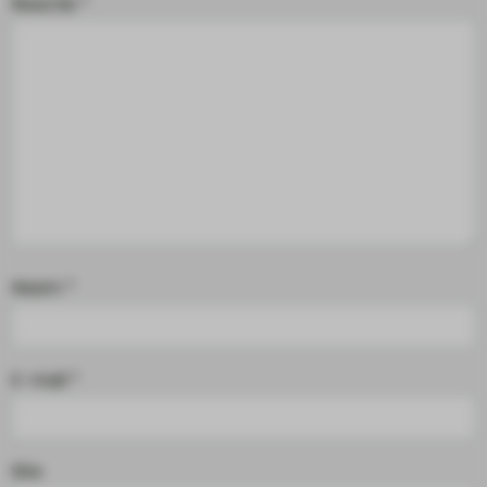
Reactie
*
Naam
*
E-mail
*
Site