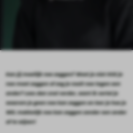
Kan jij moeilijk nee zeggen? Weet je niet HOE je
nee moet zeggen of zeg je nooit nee tegen een
ander? Lees dan snel verder, want ik vertel je
waarom je geen nee kan zeggen en leer je hoe je
WEL makkelijk nee kan zeggen zonder een ander
af te wijzen!