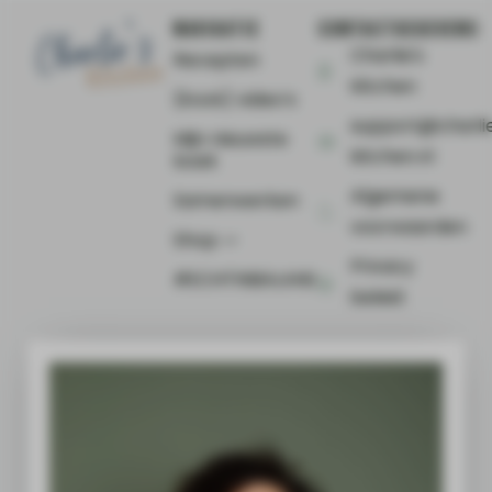
NAVIGATIE
CONTACTGEGEVENS
Charlie's
Recepten
Kitchen
(Kook) video’s
support@charli
Mijn nieuwste
kitchen.nl
boek
Algemene
Samenwerken
voorwaarden
Shop ⤻
Privacy
#ECHTINBALANS
beleid