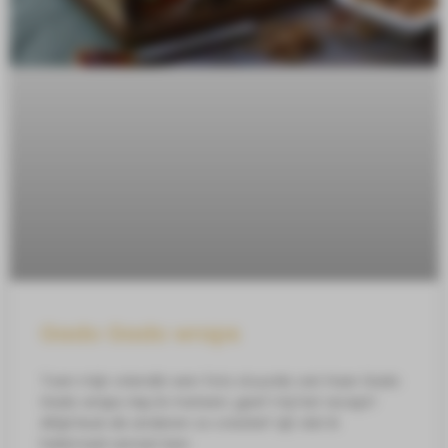
Gado Gado wraps
Toen mijn vriendin een foto stuurde van haar Gado
Gado wraps riep ik meteen; geef mij het recept!
Altijd leuk als anderen zo creatief zijn dat ik
helemaal verrast ben