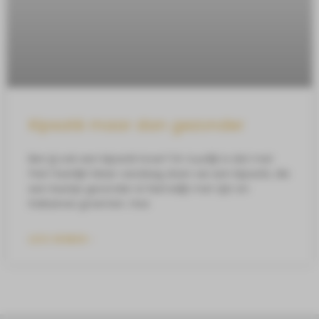
Kipsaté maar dan gezonder
Ben jij ook een kipsaté lover? En tuurlijk is dat met
friet heerlijk! Maar vandaag doen we een kipsaté, die
een beetje gezonder is! Namelijk met rijst en
Italiaanse groenten. Hoe
LEES VERDER »