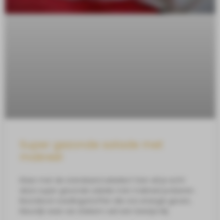
Super gezonde salade met
makreel
Klaar met de standaard salades? Dan wil je echt
deze super gezonde salade met makreel proberen.
Boordevol voedingsstoffen die ons energie geven,
kleurrijk waar we stiekem wel een beetje blij