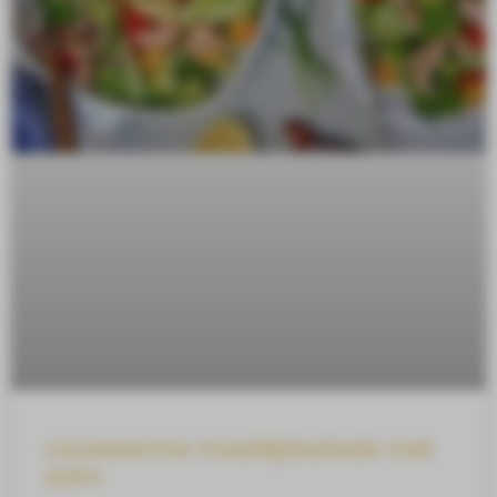
Lauwwarme maaltijdsalade met
zalm