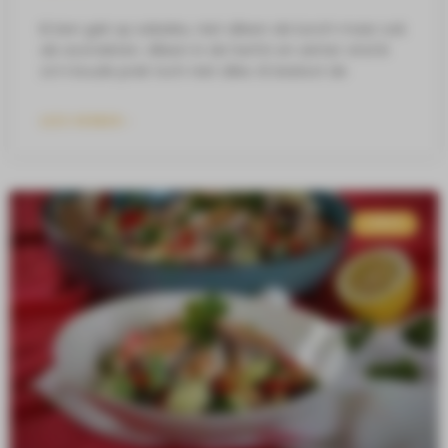
Ik ben gek op salades, niet alleen als lunch maar ook
als avondeten. Alleen in de herfst en winter vind ik
zo’n koude prak toch niet alles. Ik besloot de
LEES VERDER »
LUNCH