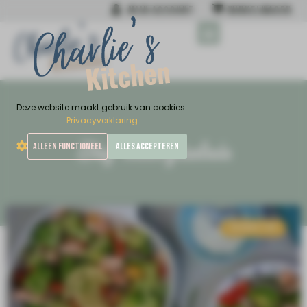
MIJN ACCOUNT
WINKELWAGEN
MIJN NIEUWSTE BOEK
Deze website maakt gebruik van cookies.
Privacyverklaring
Tag: maaltijdsalade
ALLEEN FUNCTIONEEL
ALLES ACCEPTEREN
AVONDETEN