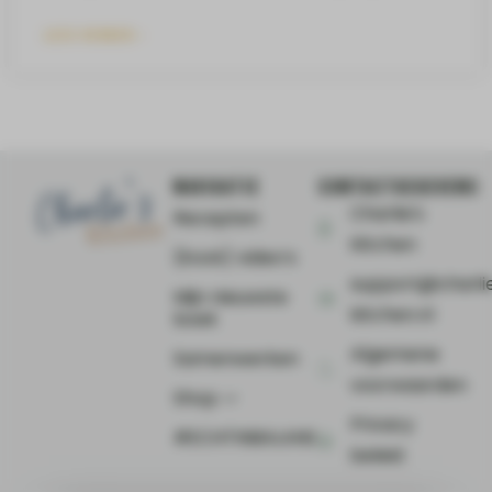
LEES VERDER »
NAVIGATIE
CONTACTGEGEVENS
Charlie's
Recepten
Kitchen
(Kook) video’s
support@charli
Mijn nieuwste
kitchen.nl
boek
Algemene
Samenwerken
voorwaarden
Shop ⤻
Privacy
#ECHTINBALANS
beleid