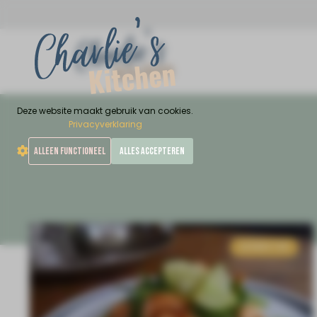
Deze website maakt gebruik van cookies.
Privacyverklaring
ALLEEN FUNCTIONEEL
ALLES ACCEPTEREN
AVONDETEN