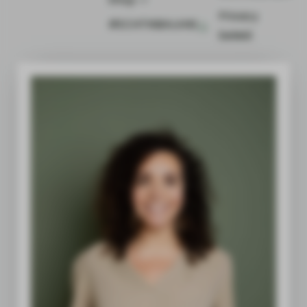
Privacy
#ECHTINBALANS
beleid