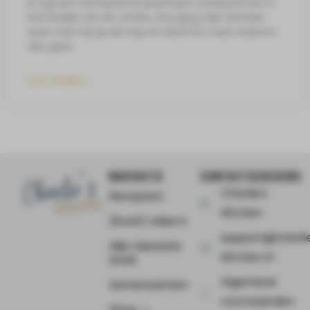
Ik zag een fantastische plaattaart voorbij komen in
het boekje van de Jumbo. Dus ging mijn fantasie
weer met mij op de loop en dacht ik: maar waarom
dan geen
LEES VERDER »
NAVIGATIE
CONTACTGEGEVENS
Charlie's
Recepten
Kitchen
(Kook) video’s
support@charli
Mijn nieuwste
kitchen.nl
boek
Algemene
Samenwerken
voorwaarden
Shop ⤻