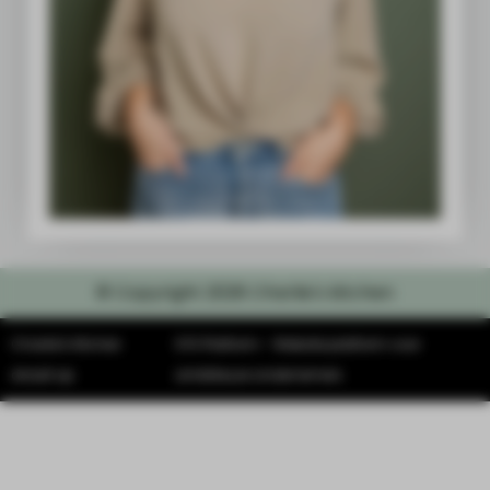
© Copyright 2026 Charlie's kitchen
Charlie's Kitchen
SYS Platform - Website platform voor
draait op
ambitieuze ondernemers