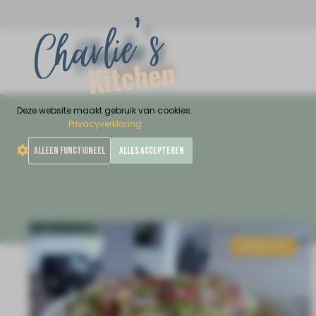
Deze website maakt gebruik van cookies.
Privacyverklaring
ALLEEN FUNCTIONEEL
ALLES ACCEPTEREN
AVONDETEN