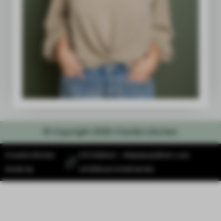
© Copyright 2026 Charlie's kitchen
Charlie's Kitchen
SYS Platform - Website platform voor
draait op
ambitieuze ondernemers