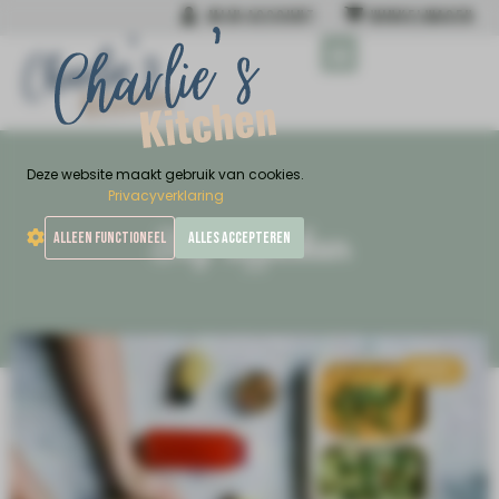
MIJN ACCOUNT
WINKELWAGEN
MIJN NIEUWSTE BOEK
Deze website maakt gebruik van cookies.
Privacyverklaring
Tag: sappenkuur
ALLEEN FUNCTIONEEL
ALLES ACCEPTEREN
BLOG