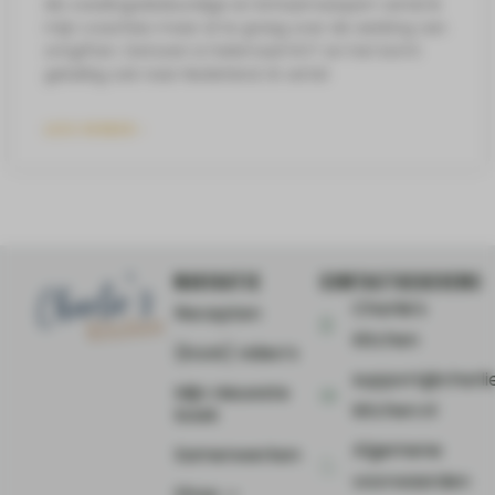
Als voedingsdeskundige en lichaamsexpert vertel ik
mijn coachies maar al te graag over de werking van
ontgiften. Detoxen is helemaal HOT en het komt
gelukkig ook naar Nederland. Ik vertel
LEES VERDER »
NAVIGATIE
CONTACTGEGEVENS
Charlie's
Recepten
Kitchen
(Kook) video’s
support@charli
Mijn nieuwste
kitchen.nl
boek
Algemene
Samenwerken
voorwaarden
Shop ⤻