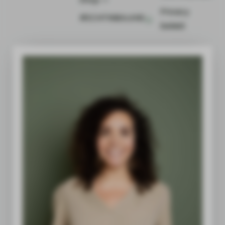
Privacy
#ECHTINBALANS
beleid