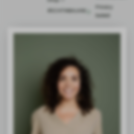
Privacy
#ECHTINBALANS
beleid