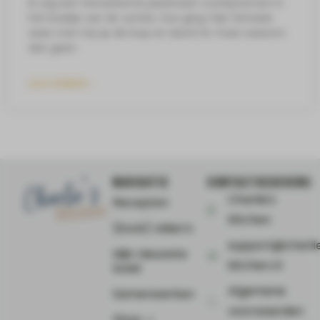
Ik zag een fantastische plaattaart voorbij komen in
het boekje van de Jumbo. Dus ging mijn fantasie
weer met mij op de loop en dacht ik: maar waarom
dan geen
LEES VERDER »
NAVIGATIE
CONTACTGEGEVENS
Charlie's
Recepten
Kitchen
(Kook) video’s
support@charli
Mijn nieuwste
kitchen.nl
boek
Algemene
Samenwerken
voorwaarden
Shop ⤻