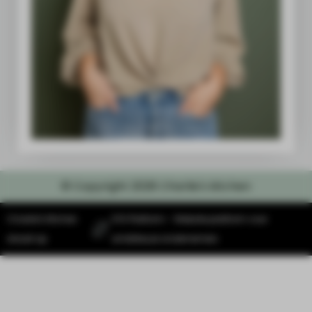
© Copyright 2026 Charlie's kitchen
Charlie's Kitchen
SYS Platform - Website platform voor
draait op
ambitieuze ondernemers