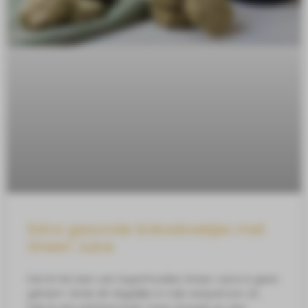
Extra gezonde kokoskoekjes met
Green Juice
Dat ik fan ben van Superfoodies Green Juice is geen
geheim. Sinds dit dagelijks in mijn eetpatroon zit,
heb ik een plattere buik, meer energie en een