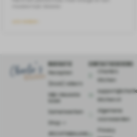
mooiere huid. Gisteren
LEES VERDER »
NAVIGATIE
CONTACTGEGEVENS
Charlie's
Recepten
Kitchen
(Kook) video’s
support@charli
Mijn nieuwste
kitchen.nl
boek
Algemene
Samenwerken
voorwaarden
Shop ⤻
Privacy
#ECHTINBALANS