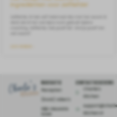
ingrediënten voor zelfliefde!
Zelfliefde. Ik heb zelf helemaal niks met het woord. Ik
denk dat ik het ook bijna nooit gebruik tijdens
coaching. Zelfliefde, heb jezelf lief. Vind je jezelf het
wel waard?
LEES VERDER »
NAVIGATIE
CONTACTGEGEVENS
Charlie's
Recepten
Kitchen
(Kook) video’s
support@charli
Mijn nieuwste
kitchen.nl
boek