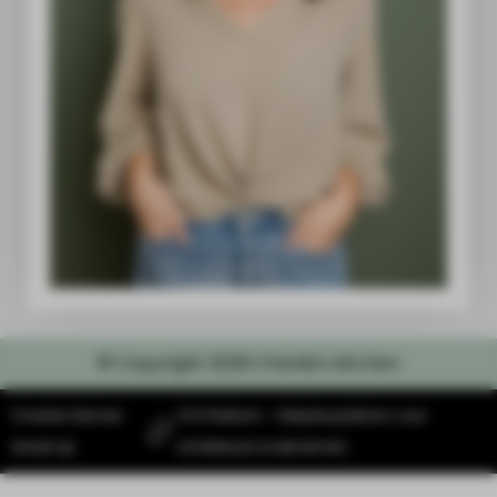
© Copyright 2026 Charlie's kitchen
Charlie's Kitchen
SYS Platform - Website platform voor
draait op
ambitieuze ondernemers