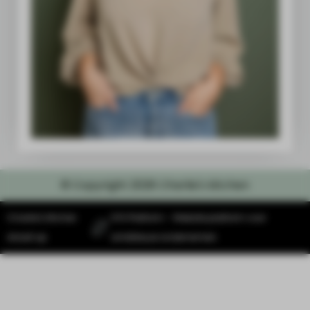
© Copyright 2026 Charlie's kitchen
Charlie's Kitchen
SYS Platform - Website platform voor
draait op
ambitieuze ondernemers