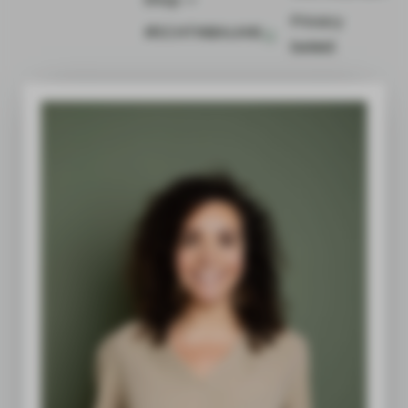
Privacy
#ECHTINBALANS
beleid