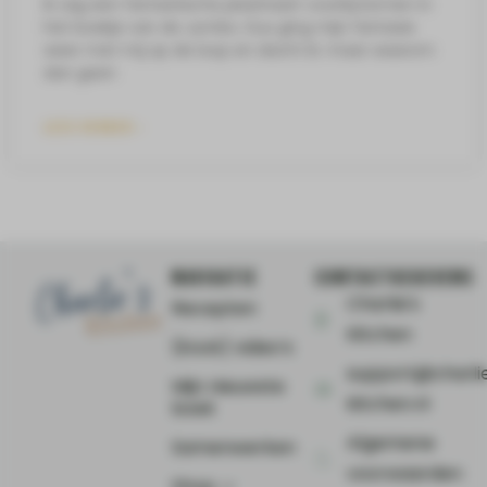
Ik zag een fantastische plaattaart voorbij komen in
het boekje van de Jumbo. Dus ging mijn fantasie
weer met mij op de loop en dacht ik: maar waarom
dan geen
LEES VERDER »
NAVIGATIE
CONTACTGEGEVENS
Charlie's
Recepten
Kitchen
(Kook) video’s
support@charli
Mijn nieuwste
kitchen.nl
boek
Algemene
Samenwerken
voorwaarden
Shop ⤻