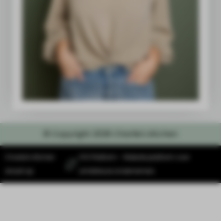
© Copyright 2026 Charlie's kitchen
Charlie's Kitchen
SYS Platform - Website platform voor
draait op
ambitieuze ondernemers