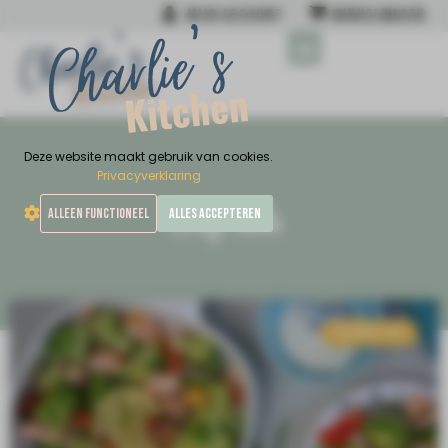
MIJN ACCOUNT
WINKELWAGEN
MIJN NIEUWSTE BOEK
Deze website maakt gebruik van cookies.
Privacyverklaring
Tag: dille
ALLEEN FUNCTIONEEL
ALLES ACCEPTEREN
AVONDETEN