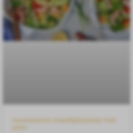
Lauwwarme maaltijdsalade met
zalm