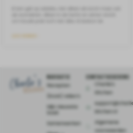
Ik ben gek op salades, niet alleen als lunch maar ook
als avondeten. Alleen in de herfst en winter vind ik
zo’n koude prak toch niet alles. Ik besloot de
LEES VERDER »
NAVIGATIE
CONTACTGEGEVENS
Charlie's
Recepten
Kitchen
(Kook) video’s
support@charli
Mijn nieuwste
kitchen.nl
boek
Algemene
Samenwerken
voorwaarden