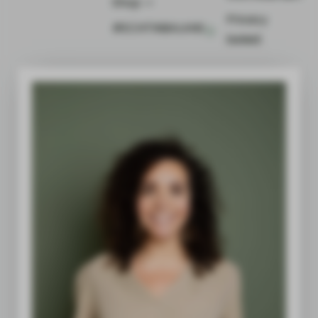
Shop ⤻
Privacy
#ECHTINBALANS
beleid