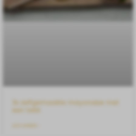
3x zelfgemaakte mayonaise met
een twist
LEES VERDER »