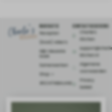
NAVIGATIE
CONTACTGEGEVENS
Charlie's
Recepten
Kitchen
(Kook) video’s
support@charli
Mijn nieuwste
kitchen.nl
boek
Algemene
Samenwerken
voorwaarden
Shop ⤻
Privacy
#ECHTINBALANS
beleid