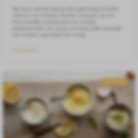
Mijn lieve vriendin Mandy die regelmatig fotowerk
verricht voor Charlie’s Kitchen, verraste mij met
deze heerlijke truffelpasta met romige
paddenstoelen. Dit recept mochten jullie natuurlijk
niet missen, superlekker en romig!
LEES VERDER »
RECEPTEN