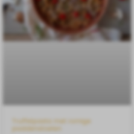
Truffelpasta met romige
paddenstoelen