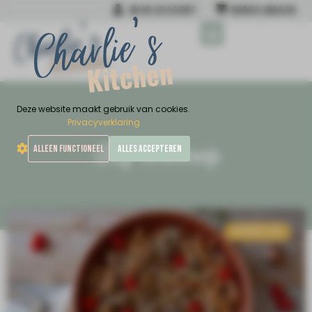
MIJN ACCOUNT
WINKELWAGEN
MIJN NIEUWSTE BOEK
Deze website maakt gebruik van cookies.
Privacyverklaring
Tag: citroenrasp
ALLEEN FUNCTIONEEL
ALLES ACCEPTEREN
AVONDETEN