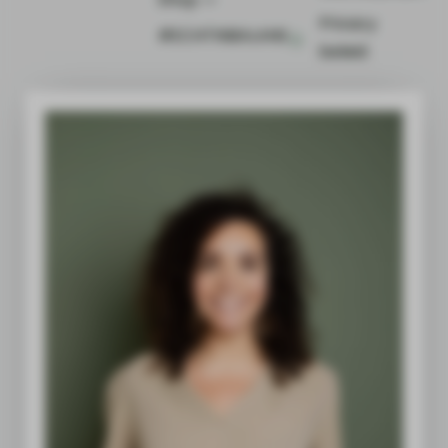
Privacy
#ECHTINBALANS
beleid