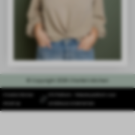
© Copyright 2026 Charlie's kitchen
Charlie's Kitchen
SYS Platform - Website platform voor
draait op
ambitieuze ondernemers