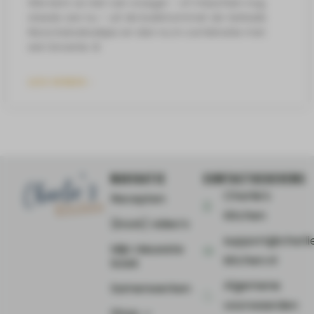
Wie kent ze niet van vroeger – of misschien nog
steeds van nu – uit de koektrommel: de Verkade
Nizza kokoskoekjes en dan nu in combinatie met
een brownie. Ik
LEES VERDER »
NAVIGATIE
CONTACTGEGEVENS
Charlie's
Recepten
Kitchen
(Kook) video’s
support@charli
Mijn nieuwste
kitchen.nl
boek
Algemene
Samenwerken
voorwaarden
Shop ⤻