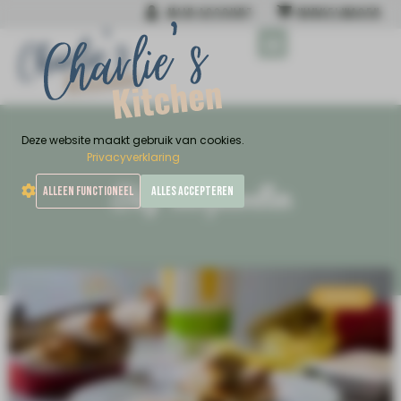
MIJN ACCOUNT
WINKELWAGEN
MIJN NIEUWSTE BOEK
Deze website maakt gebruik van cookies.
Privacyverklaring
Tag: loempiavellen
ALLEEN FUNCTIONEEL
ALLES ACCEPTEREN
OVERIG