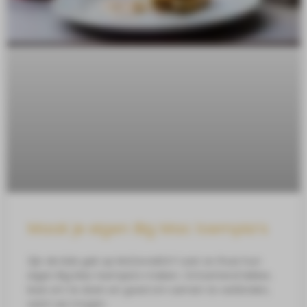
Maak je eigen Big Mac loempia’s
Zijn de kids gek op McDonald’s? Laat ze thuis hun
eigen Big Mac loempia’s maken. Ontzettend lekker,
leuk om te doen en goed om samen te verbinden,
want we mogen