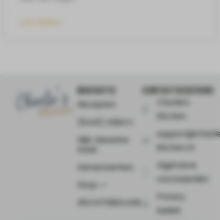
LEES VERDER »
NAVIGATIE
CONTACTGEGEVENS
Charlie's
Recepten
Kitchen
(Kook) video’s
support@charli
Mijn nieuwste
kitchen.nl
boek
Algemene
Samenwerken
voorwaarden
Shop ⤻
Privacy
#ECHTINBALANS
beleid