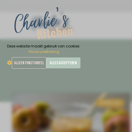
Deze website maakt gebruik van cookies.
Privacyverklaring
ALLEEN FUNCTIONEEL
ALLES ACCEPTEREN
AVONDETEN