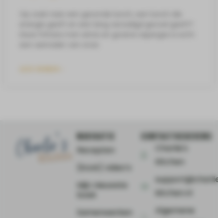
Op zoek naar een gezonde lunch, een lunch die
energie geeft en een lang verzadigd gevoel geeft?
Deze frittata met witvis en groene asperges is echt
een aanrader van onze
LEES VERDER »
NAVIGATIE
CONTACTGEGEVENS
Charlie's
Recepten
Kitchen
(Kook) video’s
support@charli
Mijn nieuwste
kitchen.nl
boek
Algemene
Samenwerken