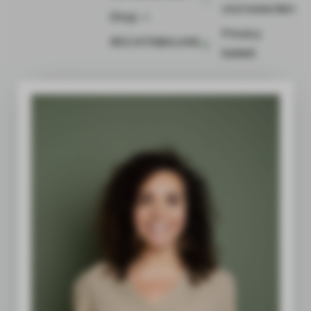
voorwaarden
Shop ⤻
Privacy
#ECHTINBALANS
beleid