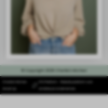
© Copyright 2026 Charlie's kitchen
Charlie's Kitchen
SYS Platform - Website platform voor
draait op
ambitieuze ondernemers