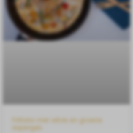
Frittata met witvis en groene
asperges