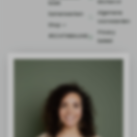
kitchen.nl
boek
Algemene
Samenwerken
voorwaarden
Shop ⤻
Privacy
#ECHTINBALANS
beleid