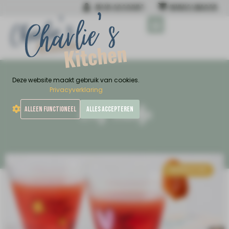
MIJN ACCOUNT
WINKELWAGEN
MIJN NIEUWSTE BOEK
Deze website maakt gebruik van cookies.
Privacyverklaring
Tag: drankje
ALLEEN FUNCTIONEEL
ALLES ACCEPTEREN
BORRELTIJD