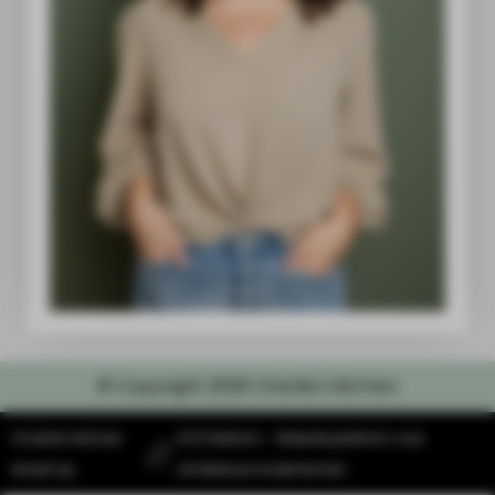
© Copyright 2026 Charlie's kitchen
Charlie's Kitchen
SYS Platform - Website platform voor
draait op
ambitieuze ondernemers