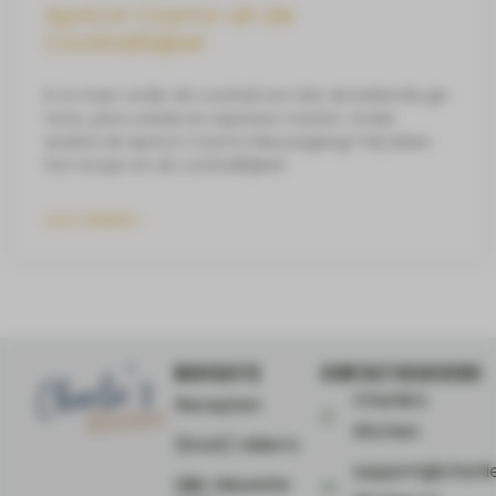
Apricot Cosmo uit de
Cocktailbijbel
Er is meer onder de cocktail zon dan de bekende gin
tonic, pina colada en espresso martini. Onder
andere de Apricot Cosmo! Nieuwsgierig? Wij delen
het recept en de cocktailbijbel!
LEES VERDER »
NAVIGATIE
CONTACTGEGEVENS
Charlie's
Recepten
Kitchen
(Kook) video’s
support@charli
Mijn nieuwste